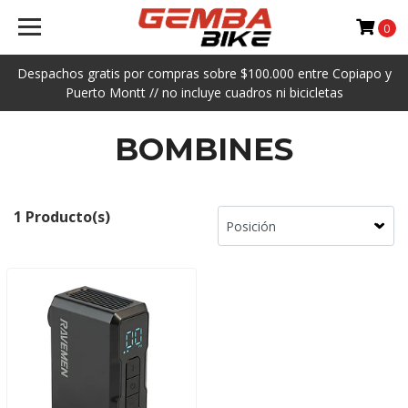
0
Despachos gratis por compras sobre $100.000 entre Copiapo y
Puerto Montt // no incluye cuadros ni bicicletas
BOMBINES
1 Producto(s)