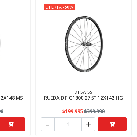
OFERTA -50%
DT SWISS
12X148 MS
RUEDA DT G1800 27.5" 12X142 HG
90
$199.995
$399.990
-
+