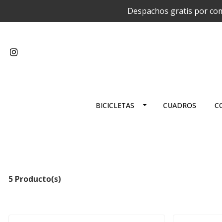
Despachos gratis por com
BICICLETAS
CUADROS
C
5 Producto(s)