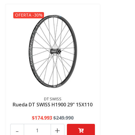
OFERTA -30%
DT SWISS
Rueda DT SWISS H1900 29" 15X110
$174.993
$249.990
-
+