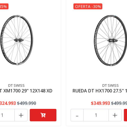
35%
OFERTA -30%
DT SWISS
DT SWISS
T XM1700 29" 12X148 XD
RUEDA DT HX1700 27.5" 
324.993
$499.990
$349.993
$499.9
+
-
+