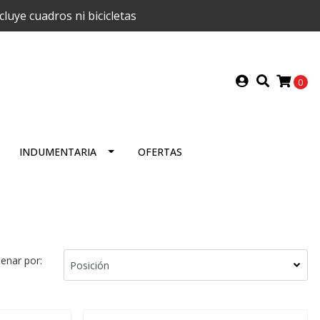
uye cuadros ni bicicletas
0
INDUMENTARIA
OFERTAS
enar por: