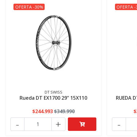
OFERTA -30%
OFERTA -
DT SWISS
Rueda DT EX1700 29" 15X110
RUEDA D
$244.993
$349.990
$
-
+
-