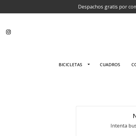
Despachos gratis por com
BICICLETAS
CUADROS
C
N
Intenta bu