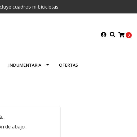
uye cuadros ni bicicletas
0
INDUMENTARIA
OFERTAS
a.
n de abajo.