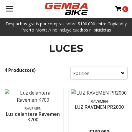
0
Despachos gratis por compras sobre $100.000 entre Copiapo y
Puerto Montt // no incluye cuadros ni bicicletas
LUCES
4 Producto(s)
RAVEMEN
LUZ RAVEMEN PR2000
RAVEMEN
Luz delantera Ravemen
K700
$139.990