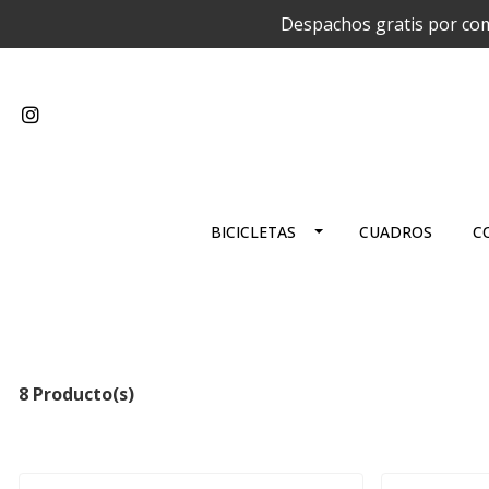
Despachos gratis por com
BICICLETAS
CUADROS
C
8 Producto(s)