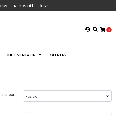
uye cuadros ni bicicletas
0
INDUMENTARIA
OFERTAS
enar por: