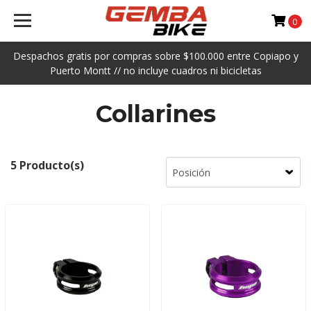
0
Despachos gratis por compras sobre $100.000 entre Copiapo y
Puerto Montt // no incluye cuadros ni bicicletas
Collarines
5 Producto(s)