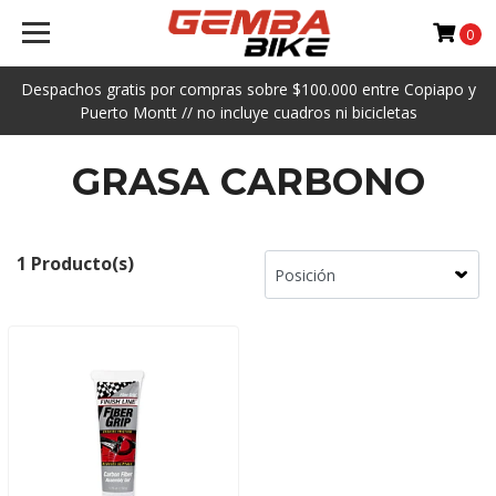
0
Despachos gratis por compras sobre $100.000 entre Copiapo y
Puerto Montt // no incluye cuadros ni bicicletas
GRASA CARBONO
1 Producto(s)