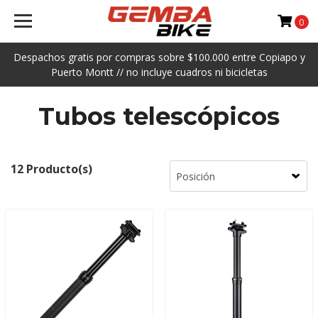
0
Despachos gratis por compras sobre $100.000 entre Copiapo y
Puerto Montt // no incluye cuadros ni bicicletas
Tubos telescópicos
12 Producto(s)