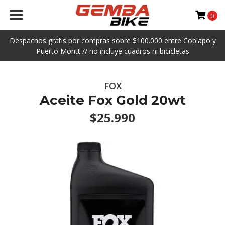
0
Despachos gratis por compras sobre $100.000 entre Copiapo y
Puerto Montt // no incluye cuadros ni bicicletas
FOX
Aceite Fox Gold 20wt
$25.990