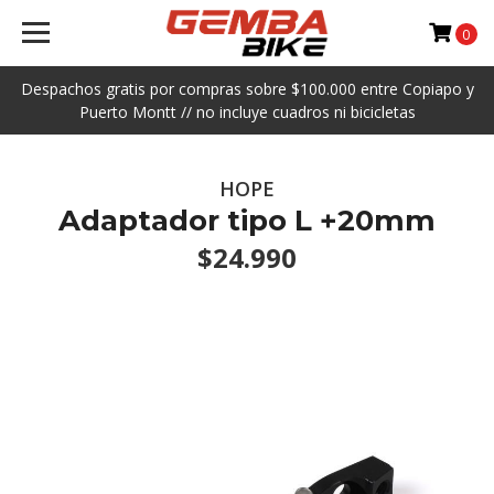
0
Despachos gratis por compras sobre $100.000 entre Copiapo y
Puerto Montt // no incluye cuadros ni bicicletas
HOPE
Adaptador tipo L +20mm
$24.990