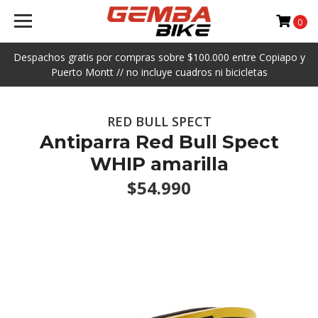
0
Despachos gratis por compras sobre $100.000 entre Copiapo y
Puerto Montt // no incluye cuadros ni bicicletas
RED BULL SPECT
Antiparra Red Bull Spect
WHIP amarilla
$54.990