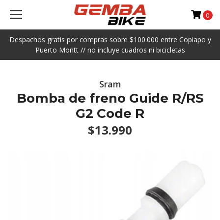
0
Despachos gratis por compras sobre $100.000 entre Copiapo y
Puerto Montt // no incluye cuadros ni bicicletas
Sram
Bomba de freno Guide R/RS
G2 Code R
$13.990