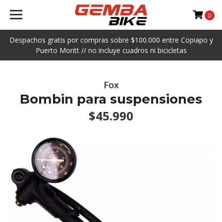
0
Despachos gratis por compras sobre $100.000 entre Copiapo y
Puerto Montt // no incluye cuadros ni bicicletas
Fox
Bombin para suspensiones
$45.990