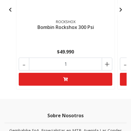
ROCKSHOX
Bombin Rockshox 300 Psi
$49.990
-
+
-
Sobre Nosotros
Gembabike SpA. Especialistas en MTB. Avenida Las Condes