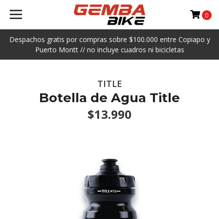
0
Despachos gratis por compras sobre $100.000 entre Copiapo y
Puerto Montt // no incluye cuadros ni bicicletas
TITLE
Botella de Agua Title
$13.990