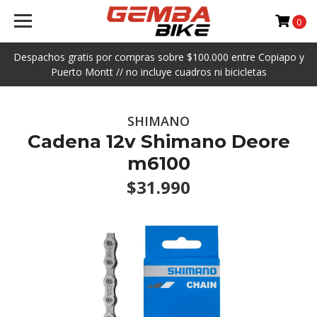
0
Despachos gratis por compras sobre $100.000 entre Copiapo y
Puerto Montt // no incluye cuadros ni bicicletas
SHIMANO
Cadena 12v Shimano Deore
m6100
$31.990