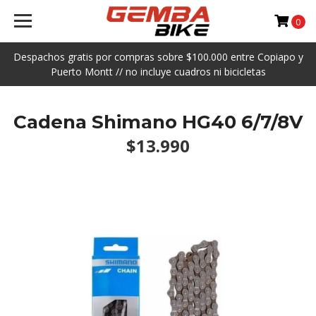
0
Despachos gratis por compras sobre $100.000 entre Copiapo y
Puerto Montt // no incluye cuadros ni bicicletas
Cadena Shimano HG40 6/7/8V
$13.990