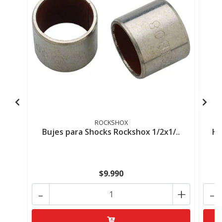
ROCKSHOX
Bujes para Shocks Rockshox 1/2x1/..
Ho
$9.990
-
+
-