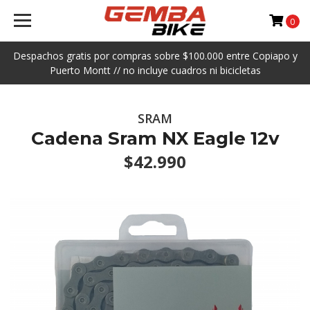
0
Despachos gratis por compras sobre $100.000 entre Copiapo y
Puerto Montt // no incluye cuadros ni bicicletas
SRAM
Cadena Sram NX Eagle 12v
$42.990