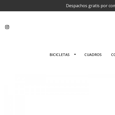
Despachos gratis por com
BICICLETAS
CUADROS
C