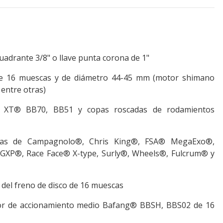
cuadrante 3/8" o llave punta corona de 1"
e 16 muescas y de diámetro 44-45 mm (motor shimano
 entre otras)
 XT® BB70, BB51 y copas roscadas de rodamientos
adas de Campagnolo®, Chris King®, FSA® MegaExo®,
XP®, Race Face® X-type, Surly®, Wheels®, Fulcrum® y
r del freno de disco de 16 muescas
tor de accionamiento medio Bafang® BBSH, BBS02 de 16