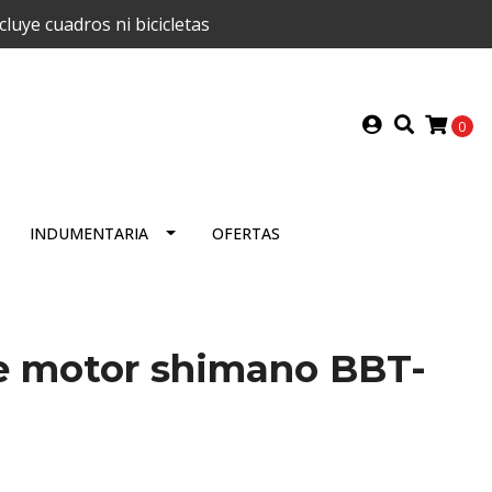
uye cuadros ni bicicletas
0
INDUMENTARIA
OFERTAS
de motor shimano BBT-