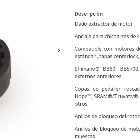
Descripción
Dado extractor de motor
Anclaje para chicharras de 
Compatible con motores d
estándar , tapas centerlock,
Shimano® BB80, BB5700,
externos anteriores
Copas de pedalier rosc
Hope™, SRAM®/Truvativ® G
otros
Anillos de bloqueo del roto
Anillos de bloqueo de mo
muescas