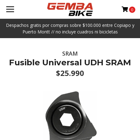
0
Despachos gratis por compras sobre $100.000 entre Copiapo y
Puerto Montt // no incluye cuadros ni bicicletas
SRAM
Fusible Universal UDH SRAM
$25.990