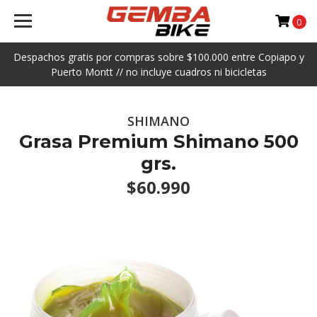
0
Despachos gratis por compras sobre $100.000 entre Copiapo y
Puerto Montt // no incluye cuadros ni bicicletas
SHIMANO
Grasa Premium Shimano 500
grs.
$60.990