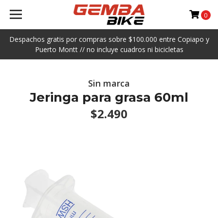
0
Despachos gratis por compras sobre $100.000 entre Copiapo y
Puerto Montt // no incluye cuadros ni bicicletas
Sin marca
Jeringa para grasa 60ml
$2.490