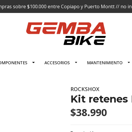
pras sobre $100.000 entre Copiapo y Puerto Montt // no incl
OMPONENTES
ACCESORIOS
MANTENIMIENTO
ROCKSHOX
Kit retene
$38.990