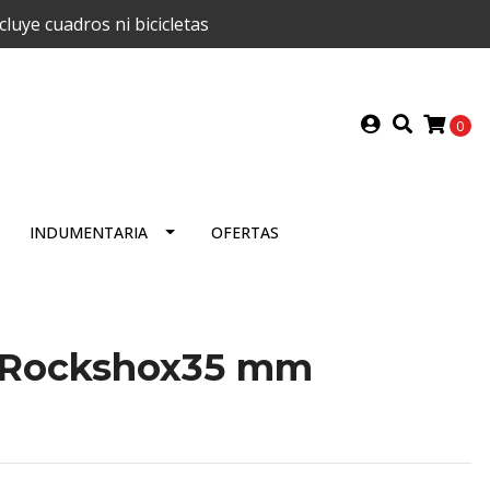
uye cuadros ni bicicletas
0
INDUMENTARIA
OFERTAS
s Rockshox35 mm