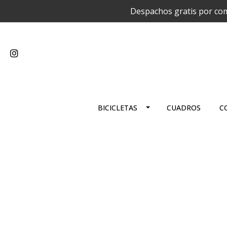
Despachos gratis por com
BICICLETAS
CUADROS
C