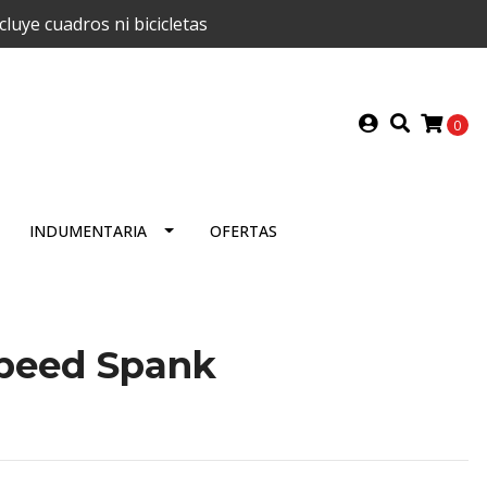
uye cuadros ni bicicletas
0
INDUMENTARIA
OFERTAS
Speed Spank