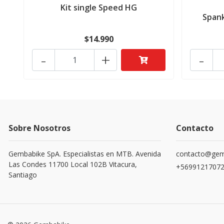
Kit single Speed HG
Spank
$14.990
-
+
-
Sobre Nosotros
Contacto
Gembabike SpA. Especialistas en MTB. Avenida
contacto@gemb
Las Condes 11700 Local 102B Vitacura,
+5699121707
Santiago