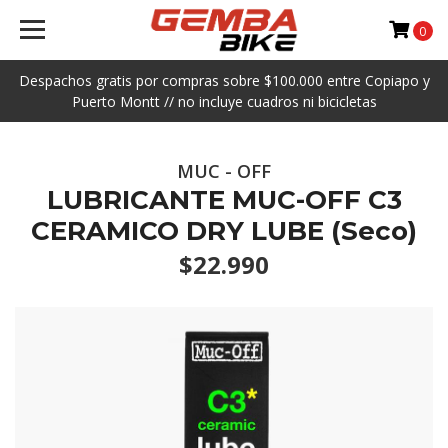
0
Despachos gratis por compras sobre $100.000 entre Copiapo y
Puerto Montt // no incluye cuadros ni bicicletas
MUC - OFF
LUBRICANTE MUC-OFF C3
CERAMICO DRY LUBE (Seco)
$22.990