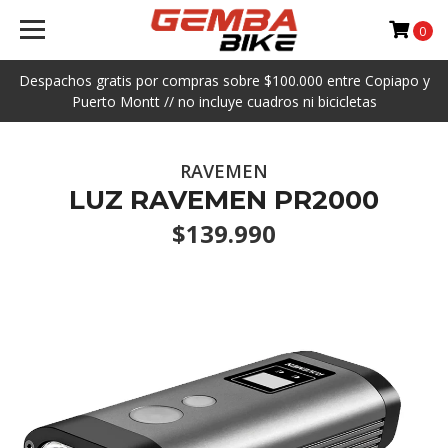
0
Despachos gratis por compras sobre $100.000 entre Copiapo y
Puerto Montt // no incluye cuadros ni bicicletas
RAVEMEN
LUZ RAVEMEN PR2000
$139.990