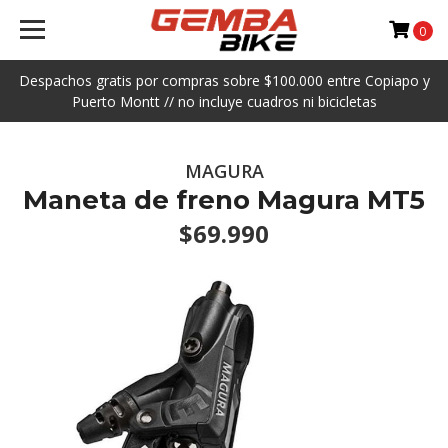
0
Despachos gratis por compras sobre $100.000 entre Copiapo y
Puerto Montt // no incluye cuadros ni bicicletas
MAGURA
Maneta de freno Magura MT5
$69.990