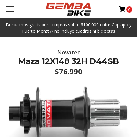
0
Despachos gratis por compras sobre $100.000 entre Copiapo y
Puerto Montt // no incluye cuadros ni bicicletas
Novatec
Maza 12X148 32H D44SB
$76.990