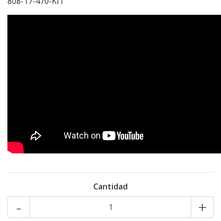
808-17-470-KIT
Cantidad
-
+