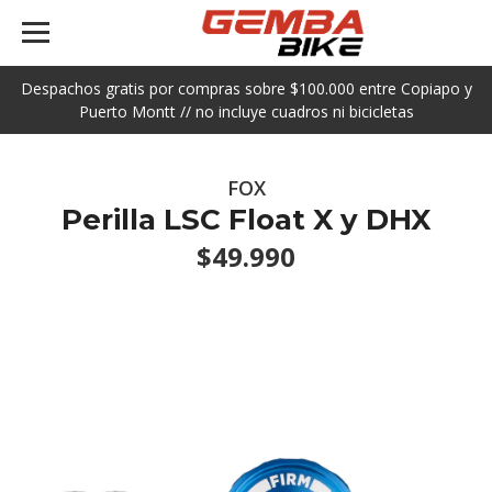
Despachos gratis por compras sobre $100.000 entre Copiapo y
Puerto Montt // no incluye cuadros ni bicicletas
FOX
Perilla LSC Float X y DHX
$49.990