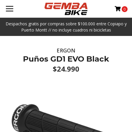
0
Despachos gratis por compras sobre $100.000 entre Copiapo y
Puerto Montt // no incluye cuadros ni bicicletas
ERGON
Puños GD1 EVO Black
$24.990