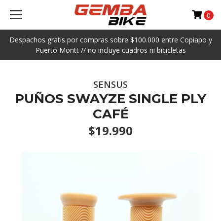
0
Despachos gratis por compras sobre $100.000 entre Copiapo y
Puerto Montt // no incluye cuadros ni bicicletas
SENSUS
PUÑOS SWAYZE SINGLE PLY
CAFÉ
$19.990