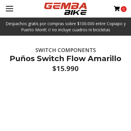
0
Despachos gratis por compras sobre $100.000 entre Copiapo y
Puerto Montt // no incluye cuadros ni bicicletas
SWITCH COMPONENTS
Puños Switch Flow Amarillo
$15.990