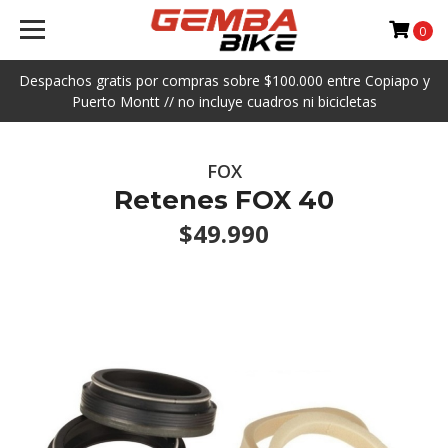
0
Despachos gratis por compras sobre $100.000 entre Copiapo y
Puerto Montt // no incluye cuadros ni bicicletas
FOX
Retenes FOX 40
$49.990