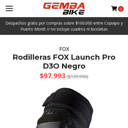
0
Despachos gratis por compras sobre $100.000 entre Copiapo y
Puerto Montt // no incluye cuadros ni bicicletas
FOX
Rodilleras FOX Launch Pro
D3O Negro
$97.993
($139.990)