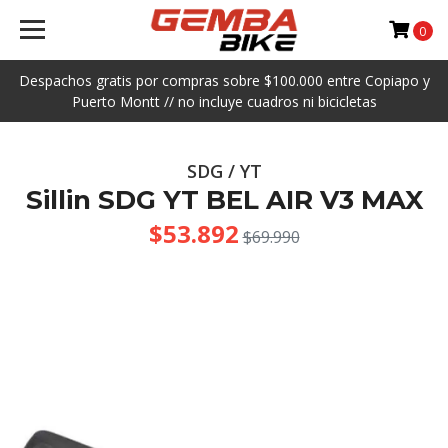
0
Despachos gratis por compras sobre $100.000 entre Copiapo y
Puerto Montt // no incluye cuadros ni bicicletas
SDG / YT
Sillin SDG YT BEL AIR V3 MAX
$53.892
$69.990