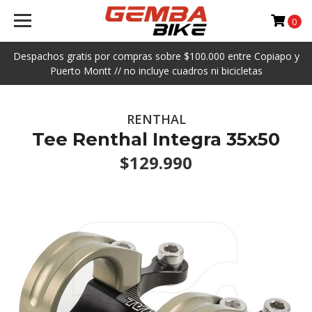
0
Despachos gratis por compras sobre $100.000 entre Copiapo y
Puerto Montt // no incluye cuadros ni bicicletas
RENTHAL
Tee Renthal Integra 35x50
$129.990