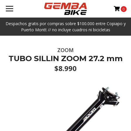
0
Despachos gratis por compras sobre $100.000 entre Copiapo y
Puerto Montt // no incluye cuadros ni bicicletas
ZOOM
TUBO SILLIN ZOOM 27.2 mm
$8.990