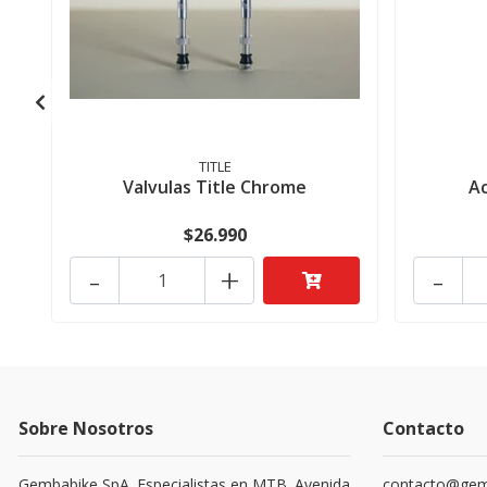
TITLE
Valvulas Title Chrome
Ac
$26.990
-
+
-
Sobre Nosotros
Contacto
Gembabike SpA. Especialistas en MTB. Avenida
contacto@gemb