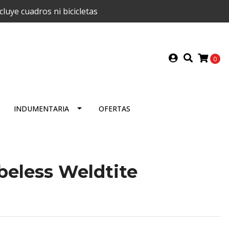
uye cuadros ni bicicletas
0
INDUMENTARIA
OFERTAS
beless Weldtite