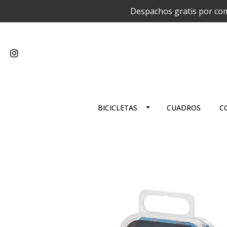
Despachos gratis por com
BICICLETAS
CUADROS
C