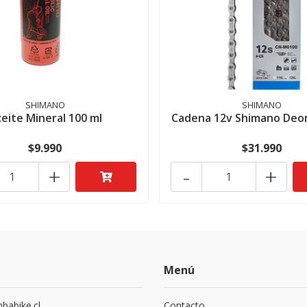
SHIMANO
SHIMANO
eite Mineral 100 ml
Cadena 12v Shimano Deo
$9.990
$31.990
+
-
+
Menú
abike.cl
Contacto