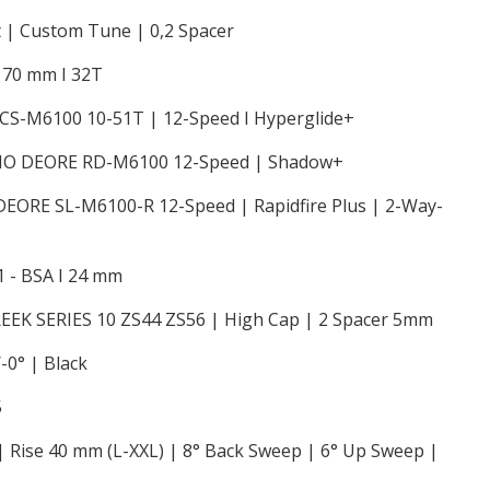
 | Custom Tune | 0,2 Spacer
170 mm I 32T
S-M6100 10-51T | 12-Speed I Hyperglide+
ANO DEORE RD-M6100 12-Speed | Shadow+
DEORE SL-M6100-R 12-Speed | Rapidfire Plus | 2-Way-
- BSA I 24 mm
REEK SERIES 10 ZS44 ZS56 | High Cap | 2 Spacer 5mm
0° | Black
5
 Rise 40 mm (L-XXL) | 8° Back Sweep | 6° Up Sweep |