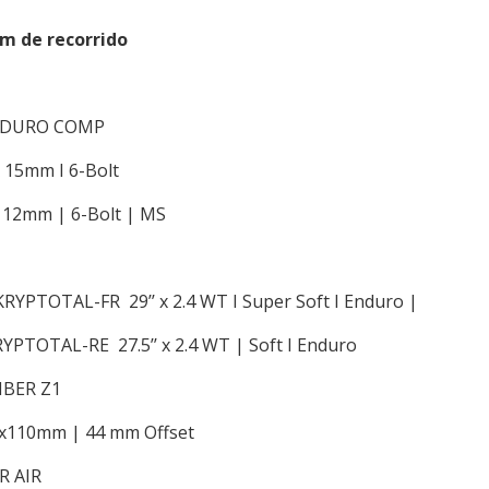
m de recorrido
ENDURO COMP
x 15mm I 6-Bolt
x 12mm | 6-Bolt | MS
YPTOTAL-FR 29’’ x 2.4 WT I Super Soft I Enduro |
TOTAL-RE 27.5’’ x 2.4 WT | Soft I Enduro
MBER Z1
15x110mm | 44 mm Offset
R AIR