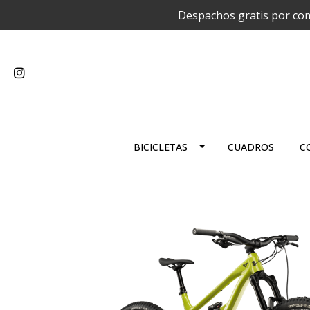
Despachos gratis por com
BICICLETAS
CUADROS
C