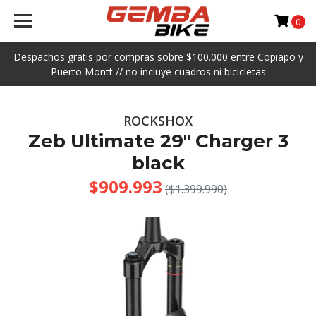
0
Despachos gratis por compras sobre $100.000 entre Copiapo y
Puerto Montt // no incluye cuadros ni bicicletas
ROCKSHOX
Zeb Ultimate 29" Charger 3
black
$909.993
($1.399.990)