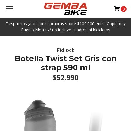
0
Despachos gratis por compras sobre $100.000 entre Copiapo y
Puerto Montt // no incluye cuadros ni bicicletas
Fidlock
Botella Twist Set Gris con
strap 590 ml
$52.990