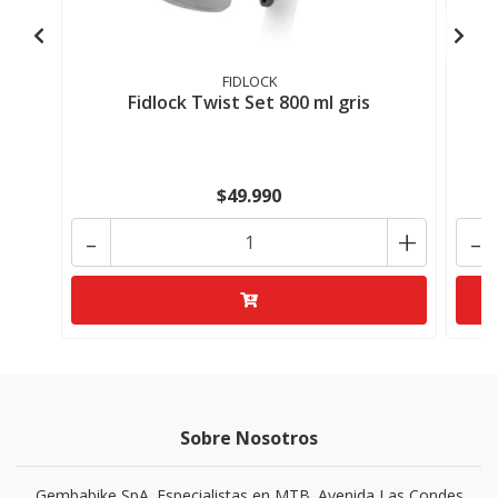
FIDLOCK
Fidlock Twist Set 800 ml gris
A
$49.990
-
+
-
Sobre Nosotros
Gembabike SpA. Especialistas en MTB. Avenida Las Condes