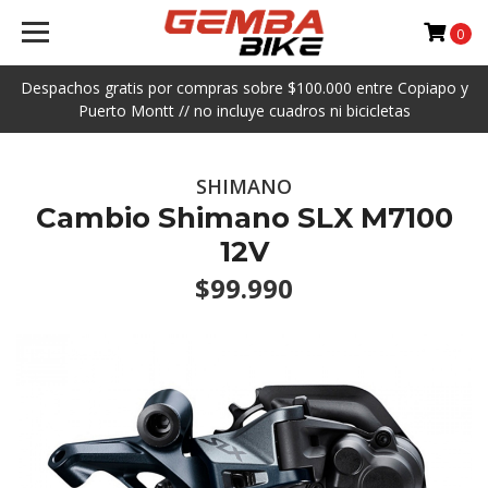
0
Despachos gratis por compras sobre $100.000 entre Copiapo y
Puerto Montt // no incluye cuadros ni bicicletas
SHIMANO
Cambio Shimano SLX M7100
12V
$99.990