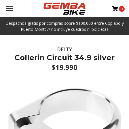
0
Despachos gratis por compras sobre $100.000 entre Copiapo y
Puerto Montt // no incluye cuadros ni bicicletas
DEITY
Collerin Circuit 34.9 silver
$19.990