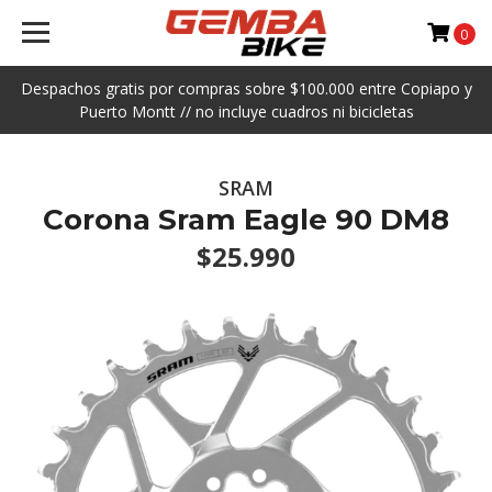
0
Despachos gratis por compras sobre $100.000 entre Copiapo y
Puerto Montt // no incluye cuadros ni bicicletas
SRAM
Corona Sram Eagle 90 DM8
$25.990