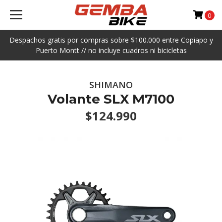
0
Despachos gratis por compras sobre $100.000 entre Copiapo y
Puerto Montt // no incluye cuadros ni bicicletas
SHIMANO
Volante SLX M7100
$124.990