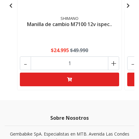
SHIMANO
Manilla de cambio M7100 12v ispec..
S
$24.995
$49.990
-
+
-
Sobre Nosotros
Gembabike SpA. Especialistas en MTB. Avenida Las Condes