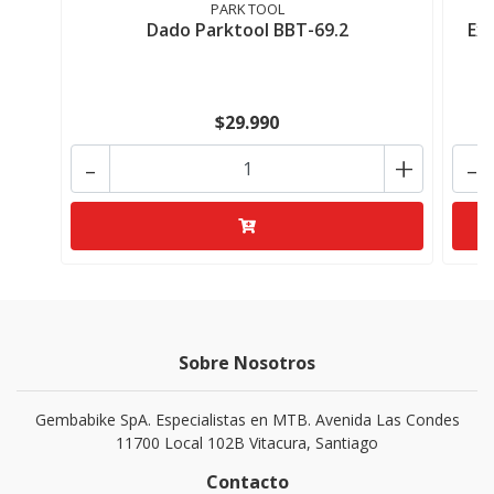
PARK TOOL
Dado Parktool BBT-69.2
Ex
$29.990
-
+
-
Sobre Nosotros
Gembabike SpA. Especialistas en MTB. Avenida Las Condes
11700 Local 102B Vitacura, Santiago
Contacto