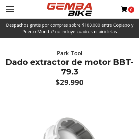
0
Despachos gratis por compras sobre $100.000 entre Copiapo y
Puerto Montt // no incluye cuadros ni bicicletas
Park Tool
Dado extractor de motor BBT-
79.3
$29.990