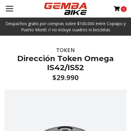
0
Despachos gratis por compras sobre $100.000 entre Copiapo y
Puerto Montt // no incluye cuadros ni bicicletas
TOKEN
Dirección Token Omega
IS42/IS52
$29.990