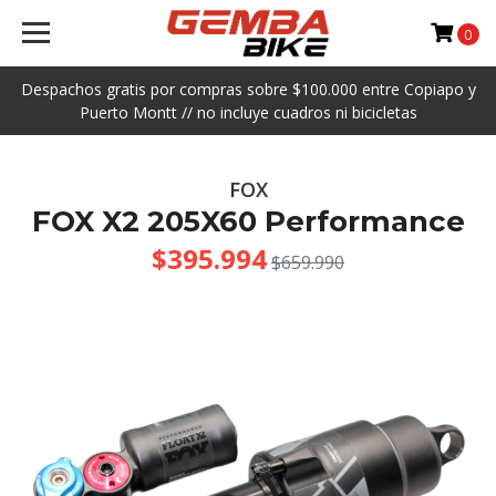
0
Despachos gratis por compras sobre $100.000 entre Copiapo y
Puerto Montt // no incluye cuadros ni bicicletas
FOX
FOX X2 205X60 Performance
$395.994
$659.990