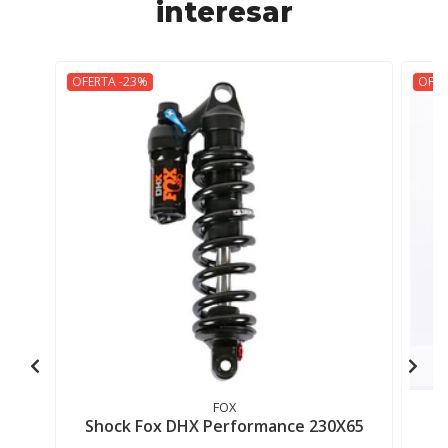
interesar
OFERTA -23%
OFER
FOX
Shock Fox DHX Performance 230X65