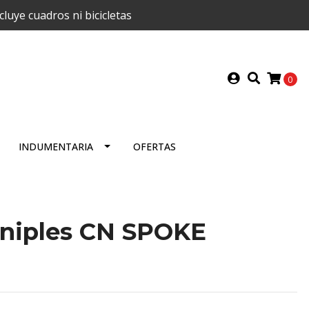
uye cuadros ni bicicletas
0
INDUMENTARIA
OFERTAS
a niples CN SPOKE