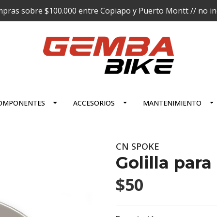
pras sobre $100.000 entre Copiapo y Puerto Montt // no incl
OMPONENTES
ACCESORIOS
MANTENIMIENTO
CN SPOKE
Golilla par
$50