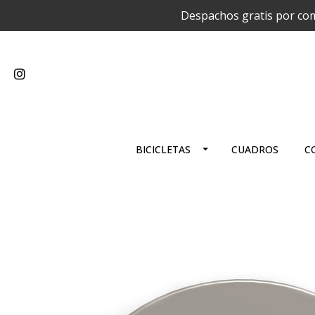
Despachos gratis por com
BICICLETAS
CUADROS
C