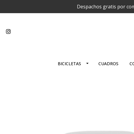
Despachos gratis por com
BICICLETAS
CUADROS
C