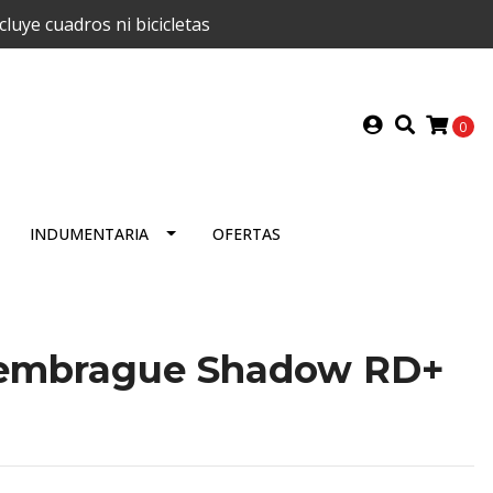
uye cuadros ni bicicletas
0
INDUMENTARIA
OFERTAS
 embrague Shadow RD+