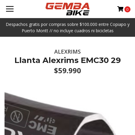
0
Despachos gratis por compras sobre $100.000 entre Copiapo y
Puerto Montt // no incluye cuadros ni bicicletas
ALEXRIMS
Llanta Alexrims EMC30 29
$59.990